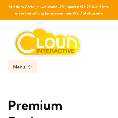
Skip
Mit dem Code „ci-welcome-25“, sparen Sie 25 % auf Ihre
to
erste Bestellung (ausgenommen IPs)
/
Statusseite
content
Menu
Hosting
IPv4 mieten
Premium
Rechenzentrum